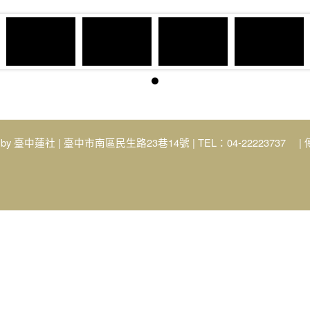
 by
| 臺中市南區民生路23巷14號 | TEL：04-22223737 | 
臺中蓮社