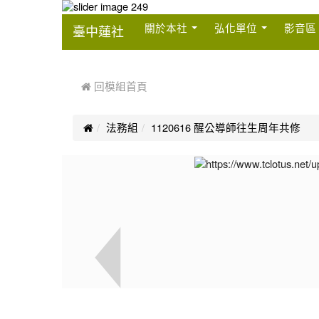
:::
關於本社
弘化單位
影音區
臺中蓮社
:::
 回模組首頁
法務組
1120616 醒公導師往生周年共修